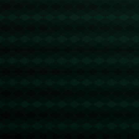
欧洲
在最近的
击败了江
键因素
端...
Ry3mY
[图]李
欧洲
**李在
赛的精
轮德甲比
Ry3mY
一号娱乐
欧洲
在最近的