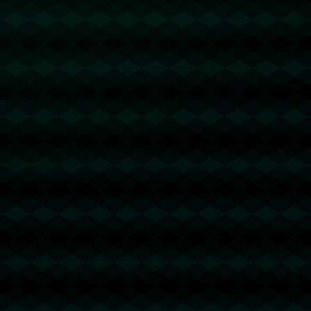
让
大错，不该重用他.
在
执
乐下载：莱比锡高层：马里奥-戈麦斯不会转投拜仁，他刚刚续签了合同.
足
锡