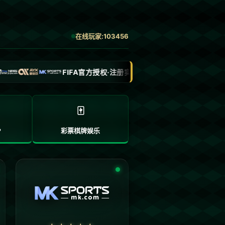
最新文章
壹号娱乐下载：颁奖现
场！中国队夺得亚冬会
。
2025-09-26
290
自由式滑雪空
壹号娱乐：近8个赛季年
年折桂，羽坛仅她一
会自由式滑雪空中技巧混合团体金牌环球时报-环球网.
2025-09-25
233
人，这位奥运
实
壹号娱乐：西甲-莱万哑
异的