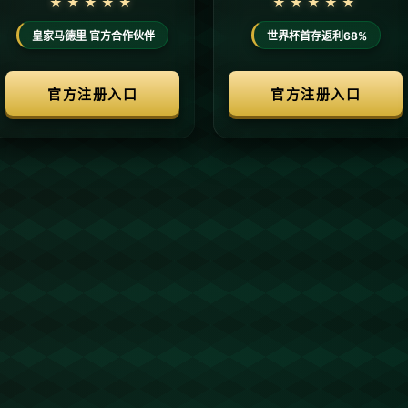
功摘得金牌，令世界瞩目。此次胜利不仅为中国队赢得了荣誉，
IM0l77yV0nv
2303
290
2025-09-26
壹号娱乐：近8个赛季年年折桂，羽坛仅她一人，这位奥运冠军用夺金
传奇：近8赛季年年折桂的奥运冠军** 羽毛球世界的赛场上，竞争
云变幻。然而，有一位选手却如同常青树般稳稳占据着冠军宝座
8个赛季的辉煌战绩诠释了“信心”与“坚持”的力量...
IM0l77yV0nv
2229
233
2025-09-25
乐下载：世界杯预选赛国足主帅.
杯预选赛国足主帅：新思路能否带队突围？ **前言** 近年来，中
世界杯预选赛中的表现一直备受关注，但成绩却屡屡让人感到遗
次冲击世界杯，都牵动着亿万球迷的心，而国足...