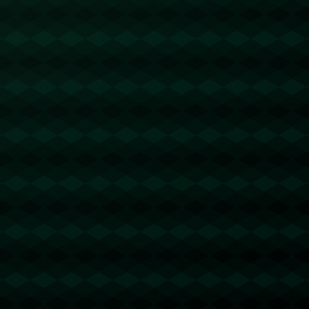
体育泰山队球员德尔加多新赛季将以
6
体育直击CBA：莫兰德20+17 山西兵不血刃击败江苏
外援身份报名参赛
势
壹号娱乐下载：体育直击CBA：莫兰
关
7
德20+17 山西兵不血刃击败江苏
男子冰壶世锦赛：中国9-5力克卫冕
8
冠军瑞典，收获开门红.
联
本
尔