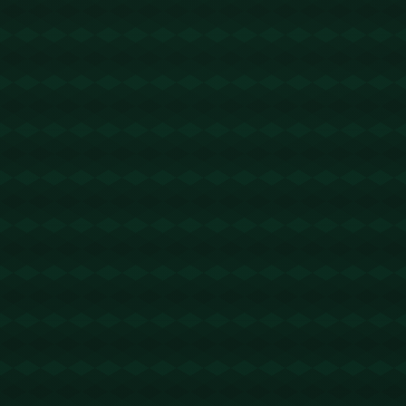
1861
2025 / 09 / 24
发表评论
发布评论