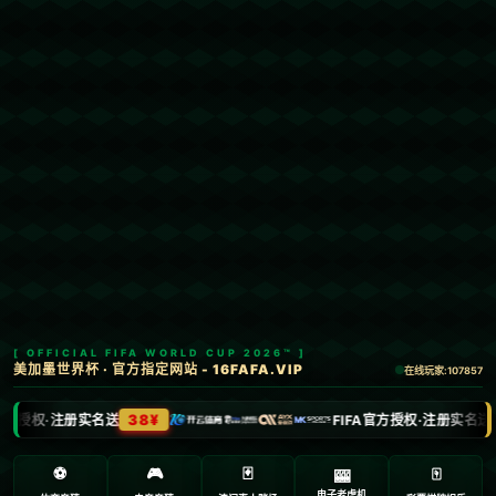
首页
足球
文章正文
沃西：里夫斯对比赛有着近乎本能的嗅觉
他从不只是机械地打球.
Ry3mYIM0l77yV0nv
2025-09-20 12:58:21
**沃西：里夫斯对比赛有着近乎本能的嗅觉 他从不只
是机械地打球**
在篮球的世界里，能够真正脱颖而出的球员总是那些
既有卓越技术，又能在瞬息万变的比赛中准确判断的
运动员。而奥斯汀·里夫斯正是这样的一个球员，他在
场上所展现的本能嗅觉与灵活应变能力令人赞叹。本
文将深入探讨里夫斯的独特比赛嗅觉及他如何超越普