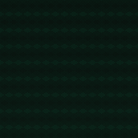
键时刻展现出无与伦比的领导才能，为球队带来胜
利。
综上所述，奥斯汀·里夫斯不只是一个机械化的球员，
他凭借出色的嗅觉和灵活的比赛态度，在与众不同的
篮球世界中树立了自己的标志。正是这种能力，成就
了他在球场上的非凡表现。
版权声明：
本站文章如无特别标注，均为本站原创文
章，于2025-09-20，由
Ry3mYIM0l77yV0nv
发表，共
993个字。
转载请注明出处：
Ry3mYIM0l77yV0nv，如有疑问，
请联系我们
本文地址：
https://www.ai-1hao.com/post/638.html