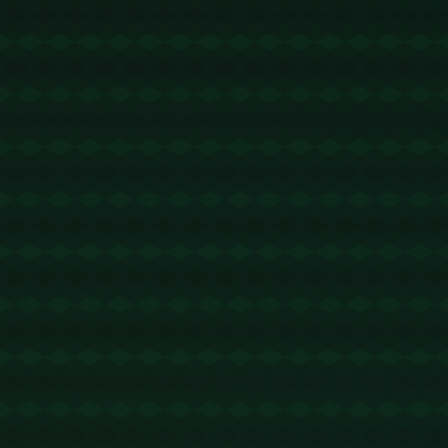
壹号娱乐下载：颁奖现场！中国队夺得亚冬会自由式滑雪空中
技巧混合团体金牌环球时报-环球网.
2294
2025 / 09 / 26