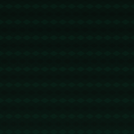
他在球场上洞察力的价值。
### **关键词的巧妙结合**
无论是在篮球场还是生活中，**嗅觉、灵活和本能**都
是引领成功的重要因素。*奥斯汀·里夫斯*不仅展示了
这些品质，同时也成为年轻球员学习的榜样。他以自
身的表现诠释了在高强度对抗中，灵活变通和洞悉能
力的重要性。
### **沃西对里夫斯的高度评价**
不止一次，*奥斯卡·沃西*对奥斯汀·里夫斯的人才给予
肯定。他认为里夫斯的嗅觉不仅限于篮球技巧，更是
一种增强比赛理解力的能力。这种能力让他能够在关