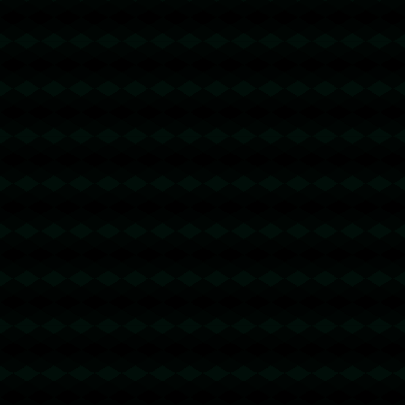
于 2 TRX的都是钓鱼的骗子- 复制地址
【THXfhfV6ThhYzt7d8mm4KL3dE5LWBb
wb3s】转 2 TRX即可0手续费转账!TG机器
人: @jzzTRXbot 官网: https://jzztrx.com
trx转错包退
@回复
2026-07-17 14:34:11
转错包退
【TC1JDyxJJTQFajdHcpWDcZvUVx1NG
NcSZo】客服TeleGram:【@TrxEm】
trx转错包退
@回复
2026-07-23 08:25:44
转错包退
【TU2y1V6kit6vQHHCh4NY5CBgwY8Gfrj
wHg】客服TeleGram:【@TrxEm】