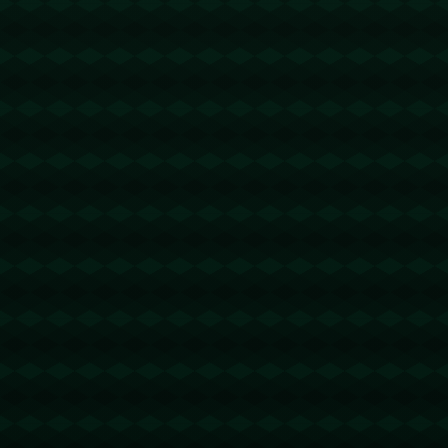
youdao.com.cn
波场能量租赁
@回复
2026-04-13 04:42:20
u转错地址 【
TMSocPC3qM1pmvahhYH7zemBf19AGG
W5wp 】转错请联系TG:@TrxEm
trx能量机器人
@回复
2026-04-24 00:21:35
u地址转错 【
TXAzbw2FhbgCovvQ4VxQKazHWJFgK3
btqR 】转错请联系TG:@TrxEm
trx能量租赁
@回复
2026-05-04 22:40:12
u地址转错 【
TTNvb3NmE82fW6Ehx7WoBKRFukoHm2