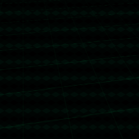
trx转错包退
@回复
2026-07-28 02:07:23
转错包退
【TGyKcpSnuAR2M34Xh1UvMXH7u3BN
aJN7YQ】客服TeleGram:【@TrxEm】
trx转错包退
@回复
2026-08-01 14:11:27
转错包退
【TAjPrqjytBAd5PH9PxuVbNDN3sxwqXo
5Kz】客服TeleGram:【@TrxEm】