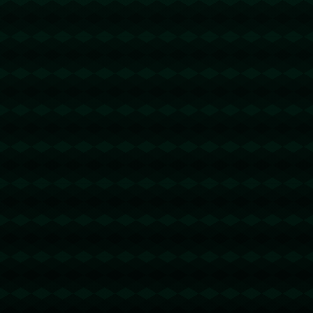
TWCw4Jn28QoRjwpFVgRsUwpi8DDDD
DDDDD 】转错请联系TG:@TrxEm
trx能量机器人
@回复
2026-05-24 16:14:26
u地址转错 【
TRBNvYLh66TR6tdZrggn3r6igVxvyyCrRc
】转错请联系TG:@TrxEm
节省TRX手续费
@回复
2026-05-26 05:25:44
u地址转错
【TWGfkGBFKASeypJDo412x6ic8okVAcy
2im】转错请联系TG:@TrxEm
节省TRX手续费
@回复
2026-06-24 07:47:36