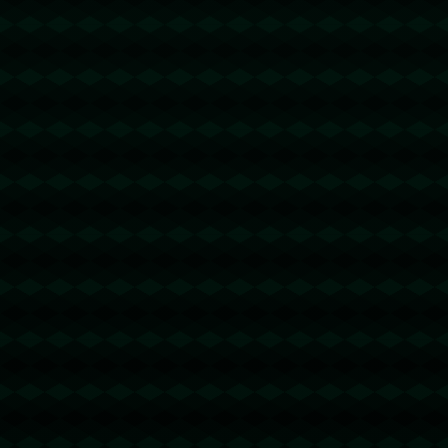
u地址转错
【TWE8g2Q6Ndvr5BCUFC2k474nVAsXk
v1AJZ】转错请联系TeleGram:
【@TrxEm】
trx能量机器人
@回复
2026-06-25 08:34:42
u地址转错
【TWtRRwDwZnFi44VCPEcBGmmTNX8
8888888】转错请联系TeleGram:
【@TrxEm】
波场能量租赁
@回复
2026-07-06 11:28:30
u地址转错
【TFtMYiCWFrbUuWPLJsup8Wm36n888