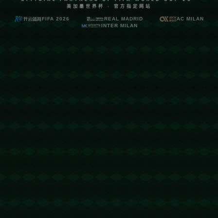
定的打法**。这使得他的运动能力和战术意识更为出
色。在比赛中，他能够顺应场上变化，自由流动，而
不是在既定的战术框架中被束缚。这样的打法不仅提
升了他的个人表现，也常常成为球队突破僵局的关
键。
### **案例分析：险境中的英雄**
为了更好地理解里夫斯的比赛嗅觉，我们不妨回顾他
在某场比赛中的表现。当球队陷入得分荒时，里夫斯
凭借敏锐的场上嗅觉，**及时了解对手的防守漏洞**，
并通过巧妙的传球和精准的投篮为球队重振士气。这
种能力不仅展示了他高超的篮球技巧，同时也印证了