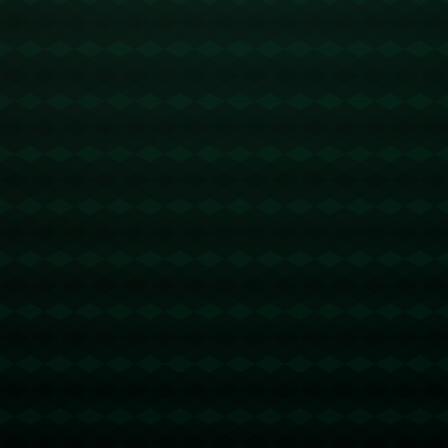
壹号娱乐下载：体育泰山队一线
仍凭借整体出色的表现以6分优势
队调整8人 4人进入一线队
领...
根据最新的消息，体育泰山队对
一线队的阵容进行了调整，共有8
名球员被调整出队，同时有4名球
404
2025-03-04
员进入了一线队。这一变动可能
是为了增强球队的竞争力和战术
体育友谊赛：全场皆为梅西狂 阿
灵活性。像这样的人员调整在足
根廷2-0澳大利亚
球俱乐部中是常见的，通常是...
**前言：在近期的一场备受瞩目
的体育友谊赛中，阿根廷队凭借
梅西的出色表现，以2-0击败澳大
368
2025-03-04
利亚队。这场比赛不仅展示了梅
西的精彩技艺，也彰显了阿根廷
体育友谊赛：三球完胜 英格兰队
在国际足坛的强大实力。本文将
3-0波黑队
深入分析这场比赛的关键因...
**体育友谊赛：三球完胜 英格兰
队3-0波黑队** 在国际足球界，友
谊赛一直是各国足球队检验自己
371
2025-03-04
综合实力的重要机会。在这样的
赛事中，无论是老牌劲旅还是新