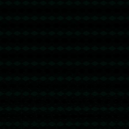
发布评论
暂时没有评论，来抢沙发吧~
关注我们