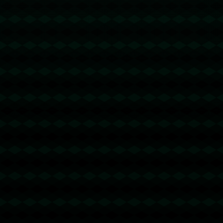
壹号娱乐：西甲-莱万哑火贝克尔制胜 巴萨0-1皇家社会.
1899
2025 / 09 / 24
发表评论