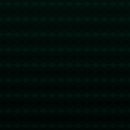
2330
2025 / 09 / 26
壹号娱乐：近8个赛季年年折桂，羽坛仅她一人，这位奥运冠
军用夺金诠释信心.
2260
2025 / 09 / 25