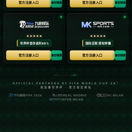
分。
**前言**
在足球世界中，精彩的对决总能引发无限话题。这场
曼城对阵多特蒙德的比赛，由于双方阵中皆拥有世界
级球星，更是吸引了全球球迷的目光。*哈兰德*和*斯
通斯*的表现成为整场比赛的焦点，他们不仅助力球队
取得胜利，还以个人实力和技能征服了观众。
**赛事回顾**
比赛开始后，双方立刻进入状态。虽然曼城坐拥主场
优势，但多特蒙德并未示弱。上半场，两队陷入拉锯
战，攻击与反击交替进行。然而，双方防线都表现稳