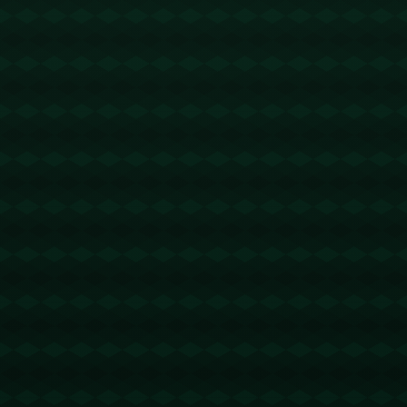
版权声明：
本站文章如无特别标注，均为本站原创文
章，于2025-03-08，由
Ry3mYIM0l77yV0nv
发表，共
1093个字。
转载请注明出处：
Ry3mYIM0l77yV0nv，如有疑问，
请联系我们
本文地址：
https://www.ai-1hao.com/post/425.html
分享：
上一篇:
下一篇:
22／23賽季歐冠第2輪
22／23賽季歐冠第2輪
拜仁慕尼黑2-0巴塞羅
比爾森勝利0-2國際米
那 盧卡斯與薩內先後
蘭 哲科傳射鄧弗裏斯