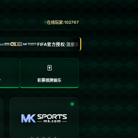
热门文章
壹号娱乐下载：颁奖现场！中国队夺
1
得亚冬会自由式滑雪空中技巧混合团
体金牌环球时报-环球网.
变
壹号娱乐：近8个赛季年年折桂，羽
2
坛仅她一人，这位奥运冠军用夺金诠
一
释信心.
就
马卡：安切洛蒂训练赛放烟雾弹，将
3