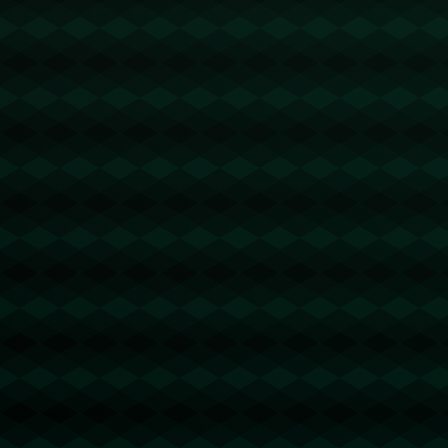
个字。
转载请注明出处：
Ry3mYIM0l77yV0nv，
本文地址：
https://www.ai-1hao.com/post/332
分享：
上一篇:
哈登：快船每个人都有自己的价值少任何人&
同一支球队了.
相关文章