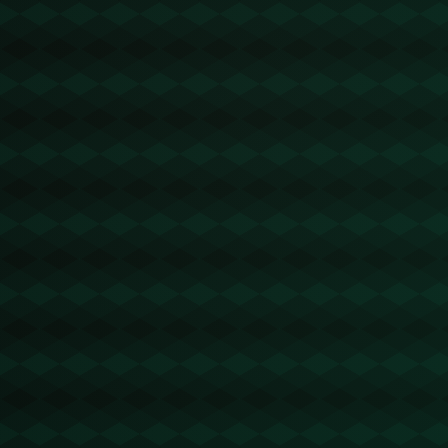
**这种连得高分的比赛，不仅仅是哈登个人能力
球、不断突破防线，甚至被贴防时还能命中超高
### 篮球不断入网：心理与技术的完美统一
或许有人会问，为什么连续得分对哈登如此有趣
造力的过程**。每次将篮球送进篮筐的瞬间，都
步三分，哈登始终在用他高超的**篮球智商**
此外，连续得分的快感也与个人心理状态密不可
进入“热手状态”的哈登往往越战越勇，甚至将“
谈到这种感觉时说道：“当球不断进网时，你会
### 案例分析：从哈登的瓷王战术看得分的策