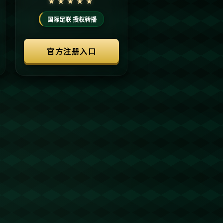
主力和替补阵容混编
全国羽球公开赛庆祝SG60 致敬过往
4
撤
冠军着眼未来.
为
壹号娱乐：德转列德甲最贵阵容：凯
5
恩领衔拜仁6人入选，维尔茨在列.
。
体育泰山队球员德尔加多新赛季将以
6
外援身份报名参赛
他
壹号娱乐下载：体育直击CBA：莫兰
7
德20+17 山西兵不血刃击败江苏
男子冰壶世锦赛：中国9-5力克卫冕
8
分
冠军瑞典，收获开门红.
率