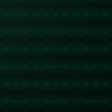
男子冰壶世锦赛：中国
规
9-5力克卫冕冠军瑞典，
中
2025-09-22
204
收获开门
沃西：里夫斯对比赛有
队
着近乎本能的嗅觉 他从
2025-09-20
34
不只是机械
分
的
4