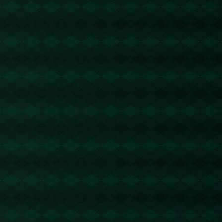
最新文章
壹号娱乐下载：颁奖现
场！中国队夺得亚冬会
2025-09-26
290
自由式滑雪空
壹号娱乐：近8个赛季年
创
年折桂，羽坛仅她一
撤
2025-09-25
233
人，这位奥运
壹号娱乐：西甲-莱万哑
火贝克尔制胜 巴萨0-1
。
2025-09-24
215
皇家社
登
罗马诺：新月主帅表态
愿意接手巴西队，安帅
2025-09-23
106
是巴西梦中情