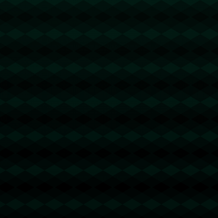
近8个赛季年年折桂，羽坛仅
壹号娱乐：西甲-莱万哑火贝克尔制胜
位奥运冠军用夺金诠释信心.
萨0-1皇家社会.
2025 / 09 / 25
1899
2025 / 09 / 24