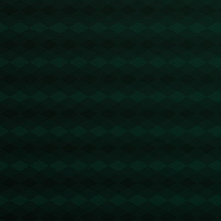
哈登的得分能力如此超群，离不开他独具匠心的
能力**。通过有意设计身体接触或利用防守者的
率实现“稳定得分”。壹号娱乐下载
以2018年对阵湖人的一场比赛为例，哈登在第
力挽狂澜。这种战术不仅让对方防守球员遭遇犯
表现。
### 结语：热爱得分，创造奇迹
**“得分”对于哈登来说不仅是胜负关键，更是
态，他将得分能力推至了极限。如今，当我们谈
传奇人物。**
版权声明：
本站文章如无特别标注，均为本站原创文