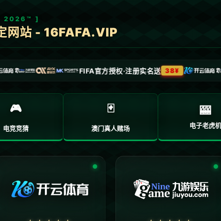
欧洲
足球
西甲
中超
足球
欧洲
中超经验，助你深度了解职业联赛赛场.
322
2025-02-24 13:17:12
业联赛赛场**壹号娱乐下载
球青少年梦想的殿堂。对于这个竞技水平较高的联赛，很多
的前国脚，能够站在专业的角度分享他对中超的理解与感悟
，我们将从**职业球员的特质、球队战术理念**以及**中超