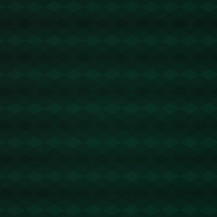
例如卡纳瓦罗和佩雷拉，这些外籍教练的战术理念让联赛更
李铁在带领武汉卓尔期间，善于通过高强度逼抢与快速反击
候是在踢脑**。”职业球员要站在教练的角度，学会理解比赛
目标。例如，部分球队奉行防守反击战术，这要求球员在疲
迅速找到反击线路。
中成功实现了绝地反击。他们上半场通过密集防守保持比分
入锁定胜局的一球。这种精准战术执行的成功案例，不仅展
理解能力的关键意义。
*
身体对抗相较激烈且与国际接轨**。一方面，相较于日韩联