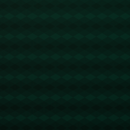
争抢；另一方面，不断引入的国际球星和教练带来了全新视
。
也面临着本土化培养的难题。有前国脚就指出：“**虽然外援
*。”如何在竞争中平衡外援作用与本土球员成长，是中超未来
外援的个人秀，也能欣喜地发现中国本土新生代力量逐渐崭
，中超联赛不仅是身体与技术的竞技场，更是心理、态度与
茵场，不妨结合自身条件，按照这些建议去努力提升吧！
章，于2025-02-24，由
Ry3mYIM0l77yV0nv
发表，共 141