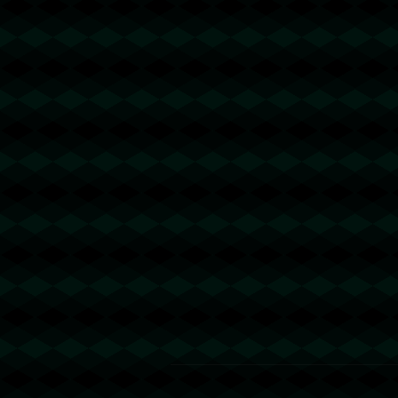
发布评论
暂时没
关注我们
联系我