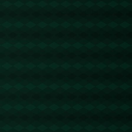
最新文章
加
赢
壹号娱乐下载：颁奖现
场！中国队夺得亚冬会
2025-09-26
290
自由式滑雪空
的
壹号娱乐：近8个赛季年
于
年折桂，羽坛仅她一
2025-09-25
233
人，这位奥运
壹号娱乐：西甲-莱万哑
，
火贝克尔制胜 巴萨0-1
现
2025-09-24
215
皇家社
罗马诺：新月主帅表态
愿意接手巴西队，安帅
2025-09-23
106
是巴西梦中情
赛