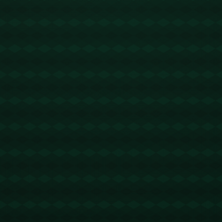
值得一提的是，这场比赛不仅仅是技战术的比拼，**心
理素质的较量**同样关键。在掘金追回比分时，热火球
员依然保持了冷静的心态，他们没有因为对手的反扑
而慌乱，这样的心理稳定性最终帮助他们度过难关，
笑到最后。
纵观全场，迈阿密热火在这场**NBA总冠军赛**中表现
出的不只是实力，还有一颗始终追求胜利的心。他们
用行动证明，每一个微小的变化都可能改变比赛的走
向。在这场惊心动魄的对抗中，无论你是热火的忠实
粉丝，还是客观的篮球爱好者，每一个扣篮、每一次
防守都激荡着篮球比赛之美。
版权声明：
本站文章如无特别标注，均为本站原创文