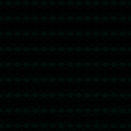
发布评论
暂时没有评论，来抢沙发吧~
关注我们