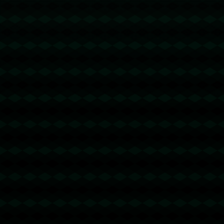
壹号娱乐：西甲-莱万哑火贝克尔制胜 巴萨0-1皇家社会.
1900
2025 / 09 / 24
发表评论