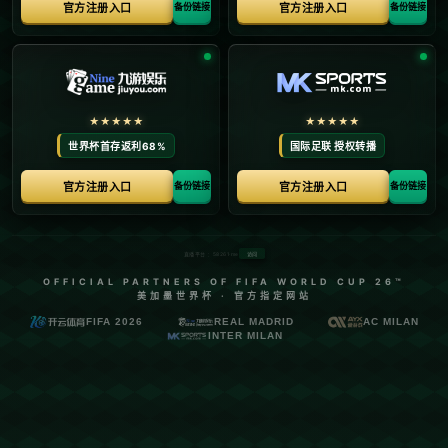
在这场关键的总冠军赛中，迈阿密热火队的成功可以
归功于他们的战略规划和球员们的卓越表现。首先，
防守是他们制胜的法宝。**热火的防守策略**以快速的
切换和紧逼防守为中心，这让掘金队的**关键球员**难
以施展得分技能。尤其是对于掘金明星球员的防守，
热火采取了双人夹击战术，使他一整场比赛都显得有
些束手无策。
同时，迈阿密热火队的进攻也备受赞誉。**三分球的精
准命中**是他们获胜的重要因素之一。在比赛的最后几
分钟，热火成功命中几个关键的三分球，这不仅扳平
了比分，还使球队士气高涨。*球员之间的默契配合*也