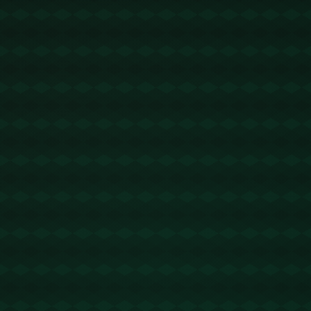
中送出了多个盖帽，成为场上焦点。然而，丹佛在最
后关头的一些失误让他们错失了将比赛拖入加时的机
会。
**数据背后的故事**
从数据上看，这场比赛是一场接近的较量。两队的投
篮命中率都接近50%，说明双方在进攻端的火力几乎
不相伯仲。然而，迈阿密热火队在**失误控制方面表现
更佳**，这成为了他们胜出的重要原因之一。这场比赛
中，迈阿密仅有8次失误，而掘金则有14次，这其中很
大一部分在关键时刻被对方抓住机会转化为得分。
**心理素质的较量**