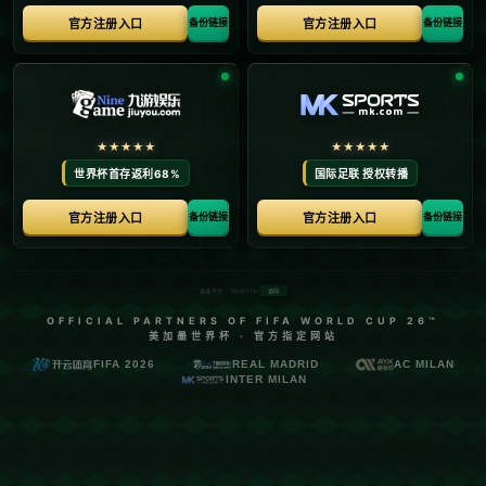
家球星多诺万·米切尔则独自砍下了37分。这样的比分
和对抗，让我们也开始重新审视两队和明星球员之间
的战术对决与个人价值。
### 阵容抗衡：明星球员与年轻潜力对垒
本场比赛中，76人展现了强大的团队实力。**保罗·乔
治**与**泰瑞斯·马克西**的完美组合堪称一大亮点。乔
治的老将沉稳与马克西的年轻活力无缝融合，让球迷
看到这种跨年龄段的默契带来的高效进攻。尤其是在
第三节，两人联手轰下20分，其中**乔治的精准跳投
与马克西的快速突破形成了锐不可当的进攻武器**。
反观骑士这边，多诺万·米切尔依旧扛起了球队的大