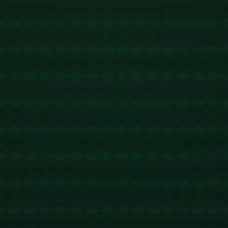
作为本场比赛的关键球员之一，泰瑞斯·马克西无疑再
次证明了自己的潜力。**马克西全场贡献27分，并成
为76人多个关键回合的终结者**。回顾他的NBA旅
程，从新秀时期被认为是角色球员，到逐步成长为球
队主力得分点，他的表现不禁让人联想到现役联盟中
其他快速崛起的新星。
与马克西同为典型“速度型后卫”的球员可以列举灰熊的
贾·莫兰特。二者都擅长依靠速度与判断力在短时间内
完成攻击，只不过马克西的试投选择更加稳定，而莫
兰特更重视身体对抗与扣篮威慑力。在这种对比中，
马克西的进攻风格或许更加适合76人崇尚高效率的体
系，**也为球队带来了更长远的进步契机**。