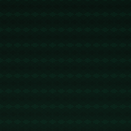
旗。他的37分中，三分球手感火热，一度带领球队在
关键时刻缩小比分差距。米切尔的表现无疑是骑士的
亮点，但球队整体还是显得星味不足，**轮换阵容在防
守环节暴露了弱点**。
通过这场对决，费城76人展示了攻防两端的平衡，而
骑士则更多依赖于个人能力。这种差异也让球迷们提
出一个问题：当球队陷入僵局，谁才能真正带队突
围？
---
### 数据背后：两队对抗背后的隐形较量
比赛中，两队关键时刻的表现成为胜负差异的分水