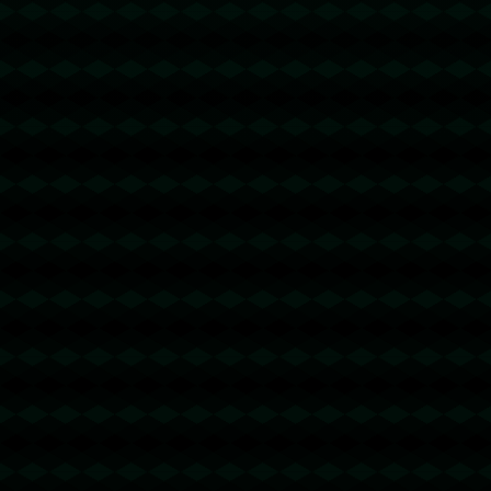
壹号娱乐：西甲-莱万哑火贝克尔制胜 巴萨0-1皇家社会.
1895
2025 / 09 / 24
发表评论