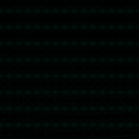
发布评论
暂时没有评论，来抢沙发吧~
关注我们