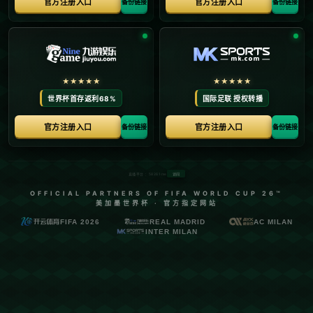
最新一轮的**女排联赛**中，日本队再次证明了她们的
实力。面对与她们具有长期竞争关系的韩国队，日本
队以出色的表现赢得了观众的赞誉。三局比赛中，日
本队无论是在发球、拦网还是进攻上都展现出强大的
优势，这也使得她们能够在短时间内直落三局，结束
比赛。
**日本女排的战术分析**
在这场比赛中，日本队的战术十分值得借鉴。她们通
过优化**发球策略**及精准的拦网技巧，成功压制了韩
国队的进攻火力。在首局比赛中，日本队便以强势的
发球接连得分，迅速拉开比分。而**第二局**时，她们
通过改变进攻节奏和应用快速战术，让韩国队难以适