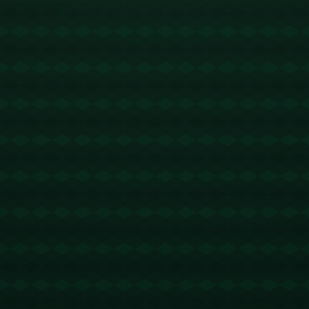
完善自身战术。此次再度相遇，日本队显然显示出了
他们在实力上有了进一步增强。
这场比赛的胜利不仅加速了日本女排在本届联赛的挺
进步伐，也为她们未来的比赛提供了可贵的经验和信
心。而对于观众来说，这是一场绝对不容错过的**体育
盛宴**。日本队的坚韧与不懈追求，无疑将继续在国际
赛场上书写更多辉煌篇章。
版权声明：
本站文章如无特别标注，均为本站原创文
章，于2025-03-03，由
Ry3mYIM0l77yV0nv
发表，共
1065个字。
转载请注明出处：
Ry3mYIM0l77yV0nv，如有疑问，
请联系我们