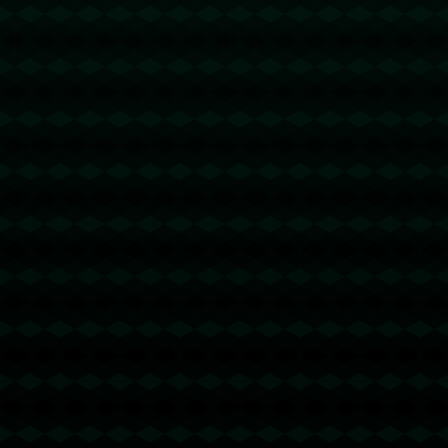
壹号娱乐：西甲-莱万哑火贝克尔制胜 巴萨0-1皇家社会.
1885
2025 / 09 / 24
发表评论