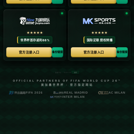
无私支持的公开课。
在比赛中，由于战术调整或表现不佳，球员被替换下
场是常有的事。然而，当胡桑诺夫在比赛中被教练替
换下场时，现场的曼城球迷却以热烈的掌声回应。他
们挥舞着蓝色的围巾，高声为胡桑诺夫加油一号娱
乐。这一瞬间，不仅让场上的球员感受到了强大的支
持，也让电视机前的观众见证了**团结一心与鼓励能量
的力量**。
胡桑诺夫是一名初露头角的新秀，如此年轻便能在曼
城这样的一流俱乐部中立足，背后是他不懈努力与天
赋的杰出结合。尽管在此次比赛中，他的表现可能不