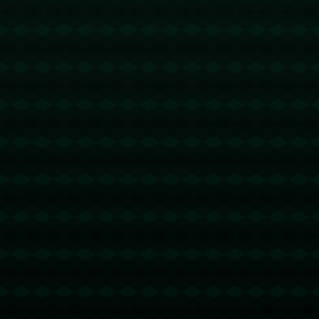
2316
2025 / 09 / 26
壹号娱乐：近8个赛季年年折桂，羽坛仅她一人，这位奥运冠
军用夺金诠释信心.
2243
2025 / 09 / 25