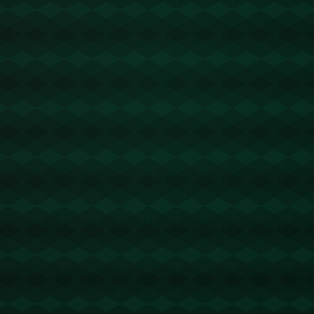
國王的緊逼防守，他選擇交球給弱側的波特，這一策略不僅
進攻機會。在此過程中，波特的果斷處理和柔和手感，再次
提。面對快船強大的防守體系，國王並未止步於典型的單打
破機會。然而，由於快船對於傳球路徑的提前預判，國王未
賽場上策略應用的無限可能。防守作為比賽的底氣，結合雙控
的法寶。同時，國王在面對壓力時的創新進攻手法也值得各