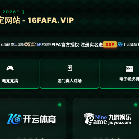
欧洲
足球
西甲
中超
足球
欧洲
一号娱乐：快船VS國王賽後評論：頂級防守為核心 哈登和波特的雙控策略巧妙結合強弱側.
360
2025-03-11 13:19:09
和波特的雙控策略巧妙結合強弱側**
拉門托國王的比賽精彩紛呈，不僅展現了雙方的激烈競爭，
合的精妙之處。比賽以快船的堅韌和策略性著稱，而國王在進攻
點，深度探討這場對決背後的戰術思想。