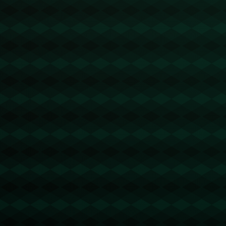
思考。這場比賽不僅是數據的較量，更是戰術與
版权声明：
本站文章如无特别标注，均为本站原创文
字。
转载请注明出处：
Ry3mYIM0l77yV0nv，
本文地址：
https://www.ai-1hao.com/post/449
分享：
上一篇:
壹号娱乐：快船vs公牛比赛预测 02月27日NBA