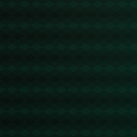
一個經典案例是在第三節，哈登持球推進，面對
波特有了充足的突破空間，也創造出大量外線的
明了這一策略的有效性。
**國王的進攻變化**
儘管未果，國王在進攻端的多樣化嘗試也值得一
略，而是多次嘗試利用球員間的交叉掩護尋找突
完全發揮出己方的優勢壹号娱乐下载。
**結合分析與思考**
快船與國王的這場較量，讓觀眾見識到了NBA
略的加持，快速適應和靈活調整成為了球隊取勝