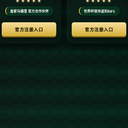
利的關鍵。作為一支以防守著稱的球隊，快船在面對國王多變
控。尤其是在哈登的領導下，球隊在保持高強度壓制和善于
防守端的表現格外搶眼。他不僅對國王的持球者進行有效壓
的快速反應和預判，使得快船的防守體系更為穩固。這些表
用顯得尤為成功。這種策略不僅提升了球隊的進攻效率，也使
應策略時，兩人的默契配合成為了比賽勝負的勝負手。哈登憑
而波特則在關鍵時刻利用自身速度切入，吸引防守的同時又