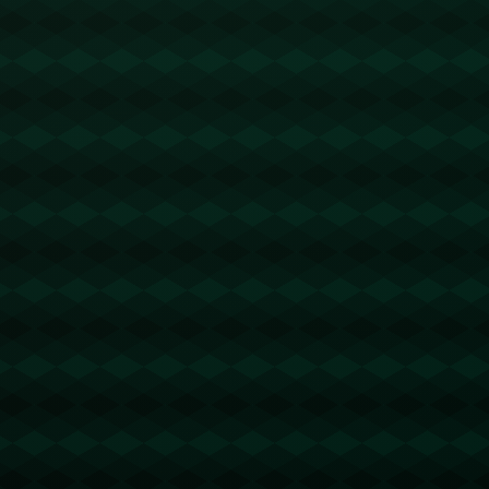
智慧的碰撞。
章，于2025-03-11，由
Ry3mYIM0l77yV0nv
发表，共 99
如有疑问，请联系我们
.html
下一篇:
.
快船VS雷霆賽後評：哈登被嚴防 對位受限 另半場鐵桶
陣布滿射手.