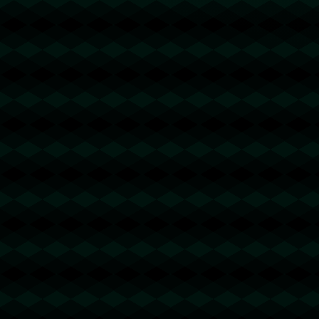
发表评论
发布评论
暂时没