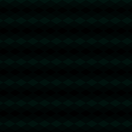
有评论，来抢沙发吧~