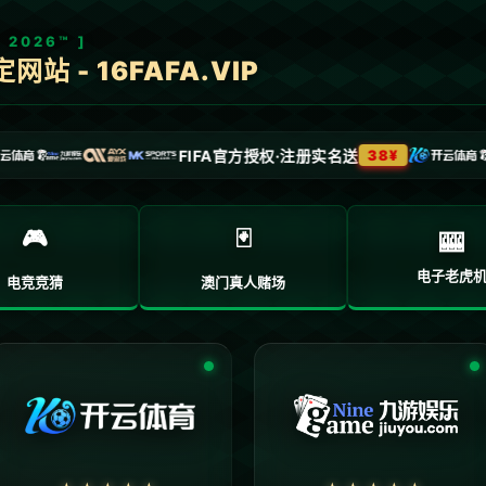
欧洲
足球
西甲
中超
足球
欧洲
姆無所不能，表現搶眼又早已是球隊核心.
421
2025-03-13 21:51:25
的新星尤为引人瞩目。其中，年轻的英国中场球员貝林厄姆
更凭借其卓越的技战术素养和职业态度迅速赢得了球迷的心
间内脱颖而出的球员实属罕见。貝林厄姆的出现为球队注入
不能”的多面手。