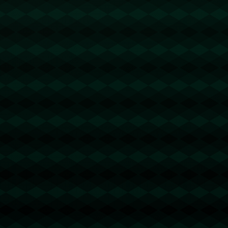
近8个赛季年年折桂，羽坛仅
壹号娱乐：西甲-莱万哑火贝克尔制胜
位奥运冠军用夺金诠释信心.
萨0-1皇家社会.
2025 / 09 / 25
1871
2025 / 09 / 24