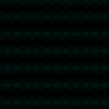
有评论，来抢沙发吧~