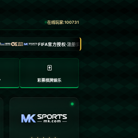
热门文章
壹号娱乐下载：颁奖现场！中国队夺
1
得亚冬会自由式滑雪空中技巧混合团
成
体金牌环球时报-环球网.
。
壹号娱乐：近8个赛季年年折桂，羽
2
了
坛仅她一人，这位奥运冠军用夺金诠
释信心.
马卡：安切洛蒂训练赛放烟雾弹，将
3