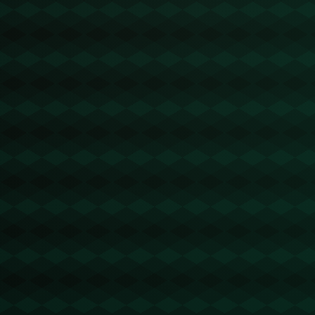
**传承与创新的平衡**
皇马会员普遍认为，貝林厄姆正在为球队带来新
承老一辈球员的优秀品质，他为球队注入了新意
是新时代的全才，集传控、进攻、防守于一身。
**_未来的无限可能_**
展望未来，貝林厄姆的发展潜力令人期待。他年
可能性。**_各界球迷都期待他能持续保持这种
表现无疑让人充满想象。
总的来说，貝林厄姆无疑是皇马近年来引进的最
在这个充满机遇和挑战的舞台上，貝林厄姆已经