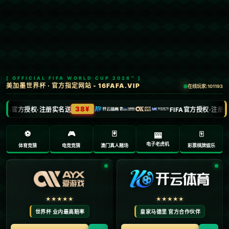
首页
足球
文章正文
壹号娱乐下载：英超莱斯特城VS布伦特福
德预测分析：莱斯特城主力左后卫新增伤
情，本场大概率缺席！.
Ry3mYIM0l77yV0nv
2025-03-14 13:18:23
**英超莱斯特城VS布伦特福德预测分析：主力左后卫
缺席的影响**
本周末，英超联赛将迎来一场备受关注的对决——莱
斯特城对阵布伦特福德。这场比赛的焦点无疑是莱斯
特城主力左后卫的新增伤情，他的大概率缺席将对比
赛的走势产生怎样的影响？我们将从球队最近表现、
战术变化以及历史战绩等角度进行深度分析，为您解