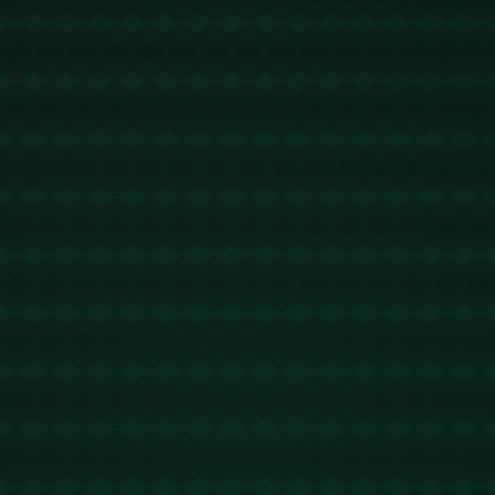
都是充满悬念的。虽然过去几次交锋中，莱斯特城取
得了较为明显的优势，但此次缺少了主力左后卫，布
伦特福德或将在角逐中扭转局面。**在战术对比中**，
布伦特福德擅长的快速转移和边路进攻，将成为比赛
中最值得期待的亮点。
**莱斯特城的策略调整：**
没有主力左后卫的情况，让莱斯特城的防守面临重新
调整的需求。今年夏季转会窗口引入的几名后防新援
可能会在比赛中担当重任。他们需要迅速融入球队，
并在比赛中顶住对手猛烈的进攻压力，以确保球队防
线的稳固性。同时，中场球员的防守协助也显得尤为
重要，他们需要更多地参与防守，以弥补左路可能出