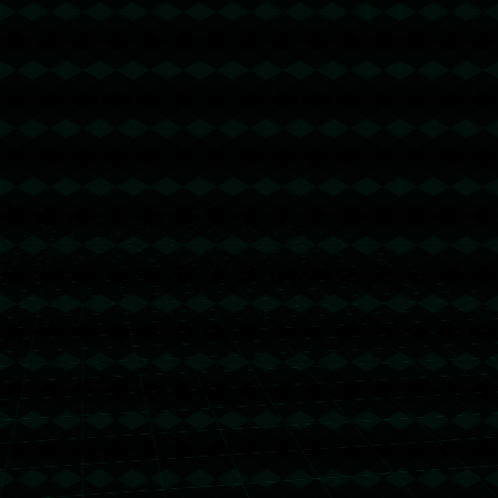
发布评论
暂时没有评论，来抢沙发吧~
关注我们