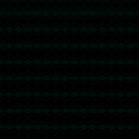
发布评论
暂时没有评论，来抢沙发吧~
关注我们