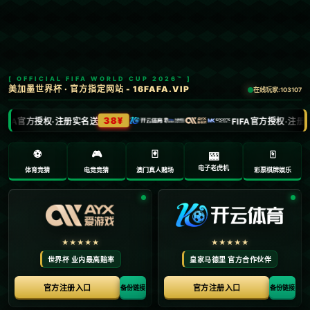
首页
欧洲
文章正文
体育《建党100周年 山东体育人物》系列
专题片第九期——王伟
Ry3mYIM0l77yV0nv
2025-03-31 13:19:06
《建党100周年 山东体育人物》系列专题片是为了庆
祝中国共产党成立100周年而制作的，致力于突出和表
彰山东省在体育领域作出卓越贡献的人物壹号娱乐。
第九期专题片的主角是王伟。虽然具体的细节可能因
时间和制作的不同而有所变化，但通常该类专题片会
回顾和展示主角在体育事业上的成就和贡献，包括其
个人生涯中的重要时刻、获得的荣誉以及对山东体育