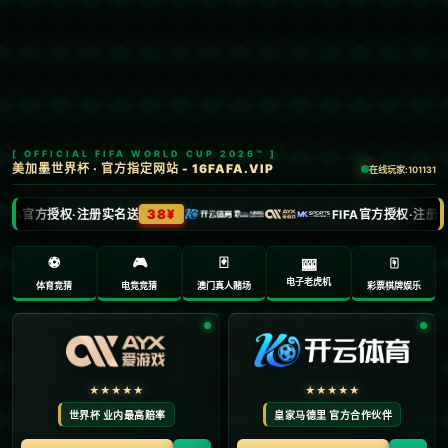
首页
中超
文章正文
体育孙迪：青岛黄海是新军 新赛季目标保
级
Ry3mYIM0l77yV0nv
2025-04-01 13:22:15
**体育孙迪：青岛黄海是新军 新赛季目标保级**
![新赛季比赛](https://example.com/image1.jpg)
**随着新赛季的到来，各大足球俱乐部纷纷摩拳擦掌，
准备在赛场上大放异彩。而在这个激烈竞争的环境
中，青岛黄海作为中超联赛的新军，其保级目标引起
了广泛关注。**