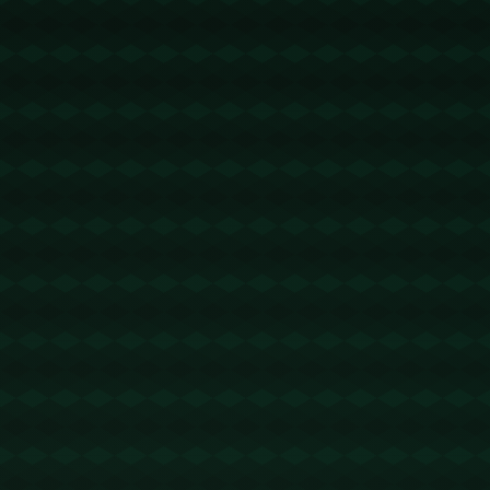
牌劲旅相比，资金和资源的相对有限也使得俱乐部在
引进人才方面处于劣势。
![足球场景](https://example.com/image2.jpg)
**应对策略：厚积薄发**
面对新的挑战，青岛黄海需要制定一套系统且行之有
效的策略。首先，**稳定的后防线**至关重要。保级之
路并不容易，首要任务便是确保球队稳定的防守。从
目前球队的配置来看，青岛黄海在吸引本土优秀后卫
的同时，亦需在外援选择上力求精准，寻找与球队战
术风格相符合的良将。