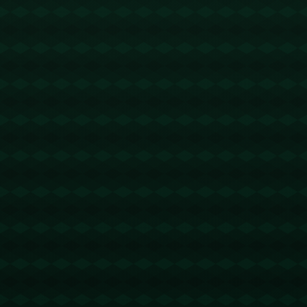
章，于2025-04-01，由
Ry3mYIM0l77yV0nv
发表，共
1139个字。
转载请注明出处：
Ry3mYIM0l77yV0nv，如有疑问，
请联系我们
本文地址：
https://www.ai-1hao.com/post/496.html
分享：
上一篇:
下一篇:
壹号娱乐下载：体育孙
体育孙颖莎 樊振东继
越——驰骋小轮车赛场
续排名世界第一
的山东大汉