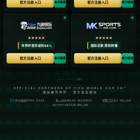
青岛黄海在过去的一个赛季中，通过骄人的表现终于
跻身中超，这对于这个俱乐部来说意义非凡。然而，
成为中超新军后，面临的挑战也是巨大的。这不仅是
实力上的比拼，更是对心理承受能力的考验。因此，
青岛黄海将新赛季**保级作为首要目标**，这既是对自
身实力的一个清晰定位，也是对未来发展的一个战略
布局。
**为何保级成为首要目标?**
如何看待青岛黄海的保级目标，我们需要理解**中超新
军**在这个大舞台面临的困境。首先，经验不足是其一
大挑战。尽管青岛黄海有着雄心壮志，但经验的欠缺
可能会在关键时刻限制他们的发挥。此外，与中超老