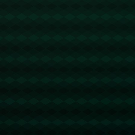
如有疑问，请联系我们
.html
下一篇:
体育男排联赛：山东儒辰男排3-1战胜南京 收获第四胜