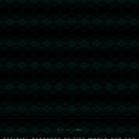
有评论，来抢沙发吧~
们
关于我们
NG大舞台-相信品牌的力量
壹号娱乐-NG大