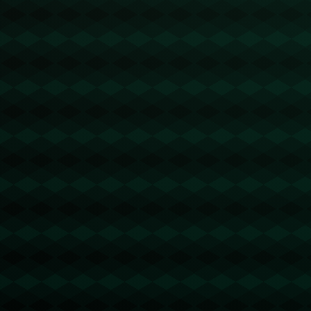
转载请注明出处：
Ry3mYIM0l77yV0nv，
本文地址：
https://www.ai-1hao.com/post/503
分享：
上一篇:
体育男排联赛：山东1-3不敌北京
相关文章