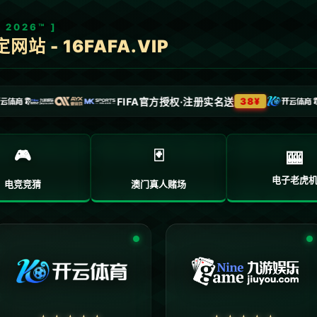
欧洲
足球
西甲
中超
足球
欧洲
联赛：山东儒辰3-2逆转保定男排
435
2025-04-02 13:23:12
东儒辰男排**在激烈的对决中以3-2逆转获胜，在这场与**保
将为您解析比赛过程中关键的战术转折点和球员表现，深入探
在本场比赛中，**山东儒辰男排**在开局不利的情况下，