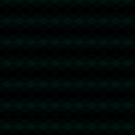
舞台-相信品牌的力量