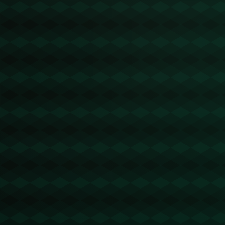
袭。
![球员庆祝胜利](图片地址2)
整个比赛过程中，山东儒辰男排不仅依靠队长的
球和**绝妙扣杀**。尤其在决胜局中，主攻和副
育比赛中的心态调整和瞬息万变的现场应对能力*
牢记每一次逆转的精彩，不仅仅在于结果的成功，
添上了浓墨重彩的一笔，也为下一阶段的比赛积
是一瞬间的绽放，而是长久努力的结晶。
![激烈比赛场面](图片地址3)
版权声明：
本站文章如无特别标注，均为本站原创文
字。