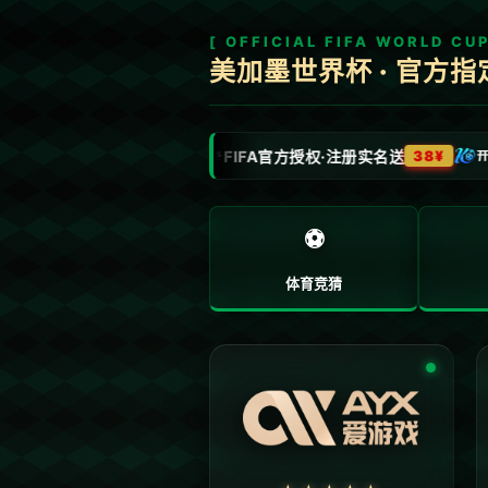
首页
欧洲
首页
中超
文章正文
重返皇马？牵手梅西？曝C罗
Ry3mYIM0l77yV0nv
**前言**
近年来，足球世界总是不乏令人震惊的消息，而
了全球球迷的关注。这位葡萄牙超级巨星的一举
将于6月签约一家世俱杯球队，只效力一个月便
**C罗与豪门的爱恨交织**