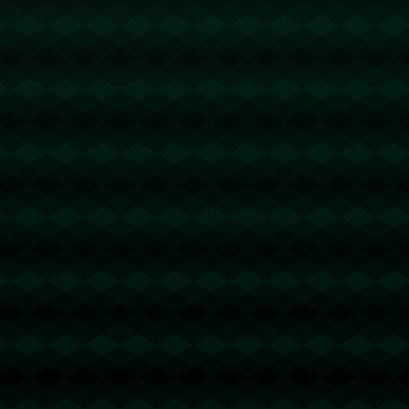
近8个赛季年年折桂，羽坛仅
壹号娱乐：西甲-莱万哑火贝克尔制胜
位奥运冠军用夺金诠释信心.
萨0-1皇家社会.
2025 / 09 / 25
1865
2025 / 09 / 24