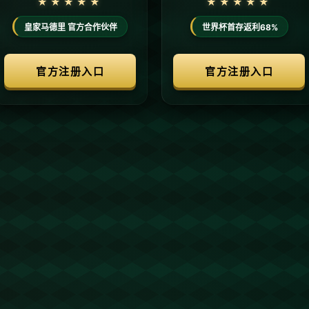
球员，他与这支俱乐部的关系一直以来都备受瞩目。报道指出
迷既兴奋又期待。这一潜在的回归无疑将增添皇马的新赛季
级联赛挑战。
跃在媒体的聚光灯下。尽管两人多次在赛场上正面交锋，但在
在同一球队踢球，无疑将创造现代足球的传奇时刻。
将在世俱杯中短暂效力一家球队，这令全球媒体和球迷充满
背后的战术意图和商业考量无疑值得探讨。
自世界各地的顶级俱乐部参赛。此类赛事每年都汇聚了全球
罗而言，参加世俱杯无疑是一个再次证明自己实力的绝佳机