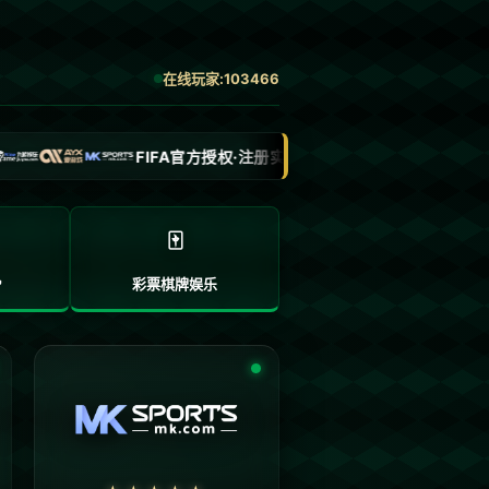
热门文章
壹号娱乐下载：颁奖现场！中国队夺
1
得亚冬会自由式滑雪空中技巧混合团
体金牌环球时报-环球网.
起
壹号娱乐：近8个赛季年年折桂，羽
2
坛仅她一人，这位奥运冠军用夺金诠
罗
释信心.
马卡：安切洛蒂训练赛放烟雾弹，将
3