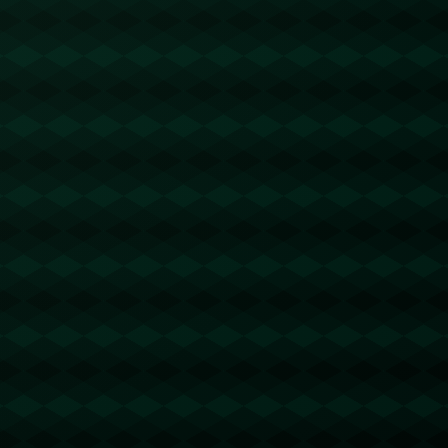
男子冰壶世锦赛：中国
9-5力克卫冕冠军瑞典，
2025-09-22
204
收获开门
5
沃西：里夫斯对比赛有
着近乎本能的嗅觉 他从
2025-09-20
34
不只是机械