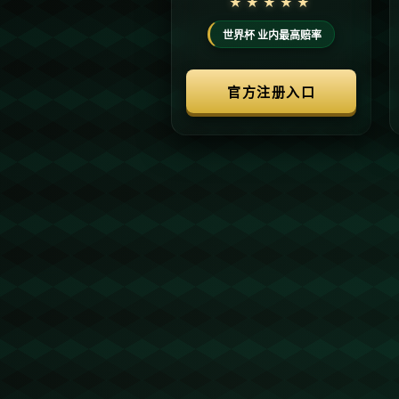
*C罗*，作为一名曾效力于皇家马德里的传奇
C罗在考虑再次披上皇马战袍，这让许多皇马球
点，同时也让人猜测，这是否是他的最后一次顶
而另一边，*梅西*作为C罗的宿敌，也不断活
乐部层面的合作却一直没有实现。若两大巨星能
**世俱杯的新挑战**
然而，更加让人意想不到的是，有消息称C罗即
奇。为什么C罗会选择这样一个短期的挑战？其
世俱杯作为国际足联组织的年度赛事，吸引了来
足球顶尖力量，是众多球员梦想的舞台。对于C